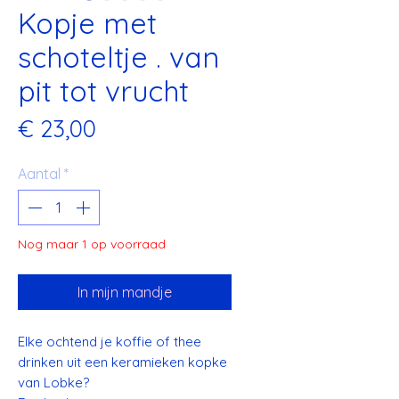
Kopje met
schoteltje . van
pit tot vrucht
Prijs
€ 23,00
Aantal
*
Nog maar 1 op voorraad
In mijn mandje
Elke ochtend je koffie of thee
drinken uit een keramieken kopke
van Lobke?