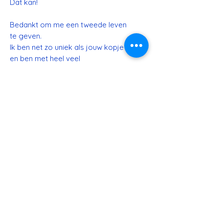
Dat kan!
Bedankt om me een tweede leven
te geven.
Ik ben net zo uniek als jouw kopje
en ben met heel veel
liefde geïllustreerd &
handgemaakt.
Ik ben vaatwasbestendig (niet in
microgolf of oven aub, dat is me
te heet)
Afmetingen
Groot kopje met schoteltje
Diameter 7,5cm
Hoogte 7cm