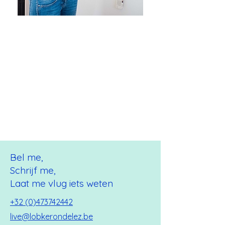
Hallo,
Ik ben Lobke Rondelez
Freelance illustrator
sinds 2008
Master illustratie
Sint-Lucas Gent
Heboren en hetogen
in West-Vlaanderen
Bel me,
Schrijf me,
Laat me vlug iets weten
+32 (0)473742442
live@lobkerondelez.be